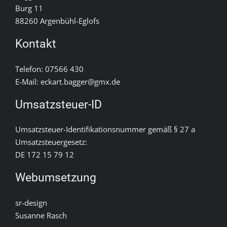
Burg 11
88260 Argenbühl-Eglofs
DATENSCHUTZ
Kontakt
Telefon: 07566 430
E-Mail: eckart.bagger@gmx.de
Umsatzsteuer-ID
Umsatzsteuer-Identifikationsnummer gemäß § 27 a
Umsatzsteuergesetz:
DE 172 15 79 12
Webumsetzung
sr-design
Susanne Rasch