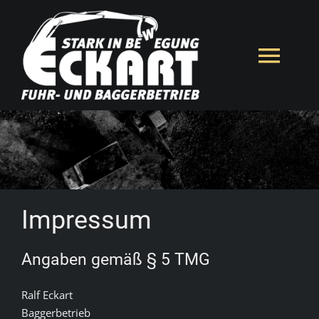
Zum
Inhalt
springen
Toggl
Navig
HOME
ÜBER UNS
LEISTUNGEN
Impressum
KONTAKT
Angaben gemäß § 5 TMG
Ralf Eckart
IMPRESSUM
Baggerbetrieb